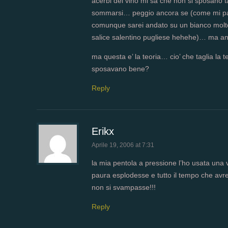
acerbi del vino mi sa che non si sposano
sommarsi… peggio ancora se (come mi pare 
comunque sarei andato su un bianco molto 
salice salentino pugliese hehehe)… ma anc
ma questa e’ la teoria… cio’ che taglia la t
sposavano bene?
Reply
Erikx
Aprile 19, 2006 at 7:31
la mia pentola a pressione l’ho usata una
paura esplodesse e tutto il tempo che avr
non si svampasse!!!
Reply