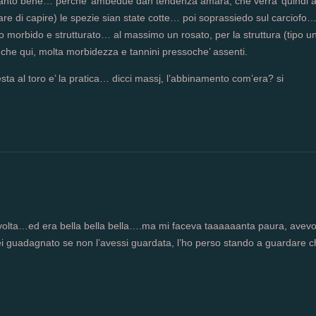
 tanto bene… perche’ ambedue dan tendenza amara, che verra’ quindi 
di capire) le spezie sian state cotte… poi soprassiedo sul carciofo…
morbido e strutturato… al massimo un rosato, per la struttura (tipo u
he qui, molta morbidezza e tannini pressoche’ assenti.
esta al toro e’ la pratica… dicci massj, l’abbinamento com’era? si
 volta…ed era bella bella bella….ma mi faceva taaaaaanta paura, avev
ei guadagnato se non l’avessi guardata, l’ho perso stando a guardare 