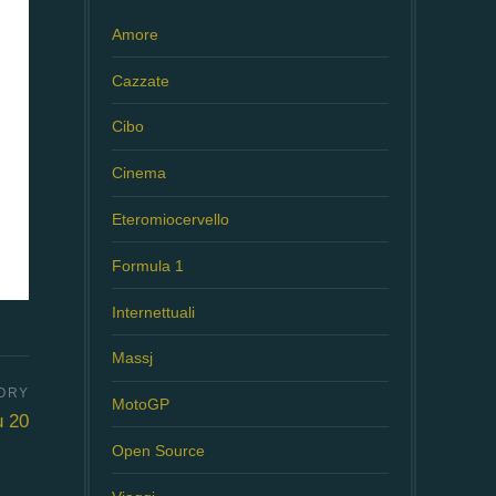
Amore
Cazzate
Cibo
Cinema
Eteromiocervello
Formula 1
Internettuali
Massj
MotoGP
u 20
Open Source