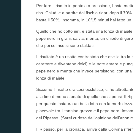
Per fare il risotto in pentola a pressione, basta metter
riso. Chiudi e a partire dal fischio riapri dopo il 70%
basta il 50%. Insomma, in 10/15 minuti hai fatto un r
Quello che ho cotto ieri, è stata una lonza di maiale
pepe nero in grani, salvia, menta, un chiodo di garof
che poi col riso si sono sfaldati.
Il risultato è un risotto contrastato che oscilla tra la
carattere e diventano dolci) e le note amare e punge
pepe nero e menta che invece persistono, con una sc
lonza di maiale.
Siccome il risotto era così ecclettico, ci ho altrett
alla fine è meno stonato di quello che si pensi. Il Ri
per questo instaura un bella lotta con la morbidezza
piacevole tra il tannino grezzo e il pepe nero. Inso
del Ripasso. (Sarei curioso dell’opinione dell’anonimi
Il Ripasso, per la cronaca, arriva dalla Corvina rif