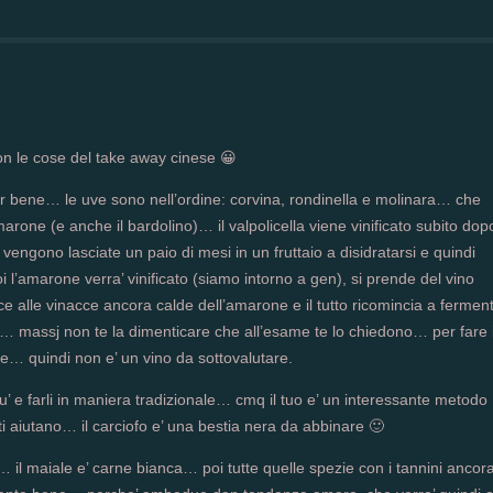
con le cose del take away cinese 😀
 bene… le uve sono nell’ordine: corvina, rondinella e molinara… che
marone (e anche il bardolino)… il valpolicella viene vinificato subito dop
gono lasciate un paio di mesi in un fruttaio a disidratarsi e quindi
’amarone verra’ vinificato (siamo intorno a gen), si prende del vino
nisce alle vinacce ancora calde dell’amarone e il tutto ricomincia a fermen
so… massj non te la dimenticare che all’esame te lo chiedono… per fare i
iore… quindi non e’ un vino da sottovalutare.
piu’ e farli in maniera tradizionale… cmq il tuo e’ un interessante metodo
i aiutano… il carciofo e’ una bestia nera da abbinare 🙂
il maiale e’ carne bianca… poi tutte quelle spezie con i tannini ancor