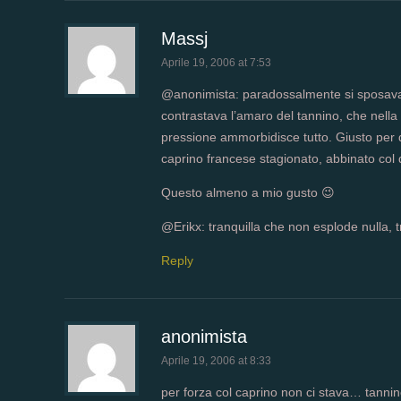
Massj
Aprile 19, 2006 at 7:53
@anonimista: paradossalmente si sposavano
contrastava l’amaro del tannino, che nella
pressione ammorbidisce tutto. Giusto per d
caprino francese stagionato, abbinato col q
Questo almeno a mio gusto 😉
@Erikx: tranquilla che non esplode nulla,
Reply
anonimista
Aprile 19, 2006 at 8:33
per forza col caprino non ci stava… tanni