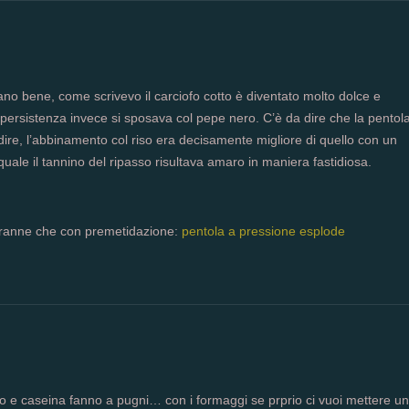
 bene, come scrivevo il carciofo cotto è diventato molto dolce e
 persistenza invece si sposava col pepe nero. C’è da dire che la pentol
ire, l’abbinamento col riso era decisamente migliore di quello con un
uale il tannino del ripasso risultava amaro in maniera fastidiosa.
 tranne che con premetidazione:
pentola a pressione esplode
no e caseina fanno a pugni… con i formaggi se prprio ci vuoi mettere un