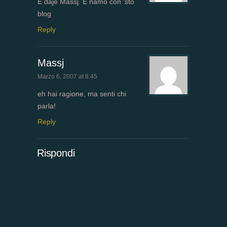
E daje Massj. E namo con ‘sto
blog
Reply
Massj
Marzo 6, 2007 at 8:45
eh hai ragione, ma senti chi
parla!
Reply
Rispondi