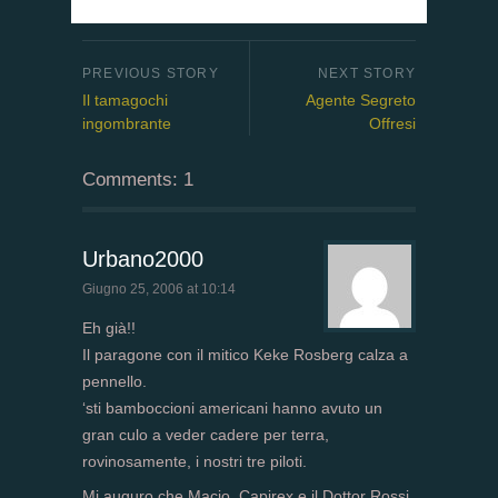
Il tamagochi
Agente Segreto
ingombrante
Offresi
Comments: 1
Urbano2000
Giugno 25, 2006 at 10:14
Eh già!!
Il paragone con il mitico Keke Rosberg calza a
pennello.
‘sti bamboccioni americani hanno avuto un
gran culo a veder cadere per terra,
rovinosamente, i nostri tre piloti.
Mi auguro che Macio, Capirex e il Dottor Rossi