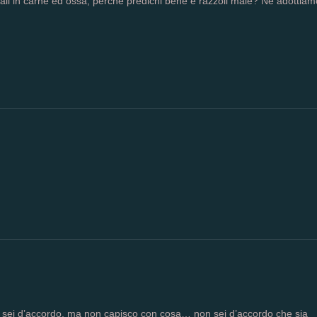
imali in carne ed ossa, perchè predichi bene e razzoli male? Ne adottiam
n sei d’accordo, ma non capisco con cosa… non sei d’accordo che sia