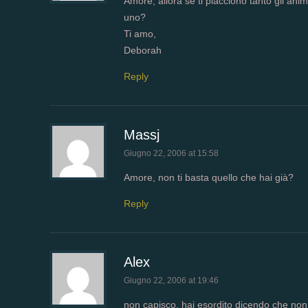
Amore, allora se ti piacciono tanto gli an
uno?
Ti amo,
Deborah
Reply
Massj
Giugno 22, 2006 at 15:58
Amore, non ti basta quello che hai già?
Reply
Alex
Giugno 22, 2006 at 19:46
non capisco, hai esordito dicendo che no