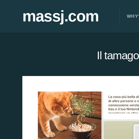
massj.com
WHY
Il tamag