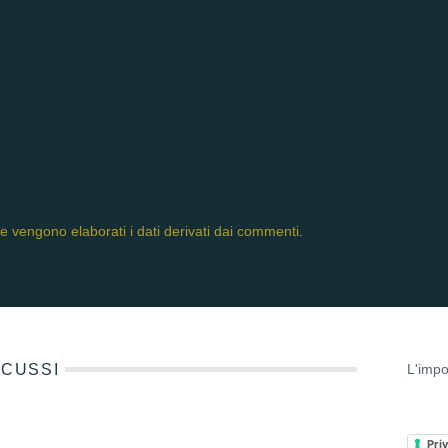
 vengono elaborati i dati derivati dai commenti
.
ISCUSSI
L'impo
Pri