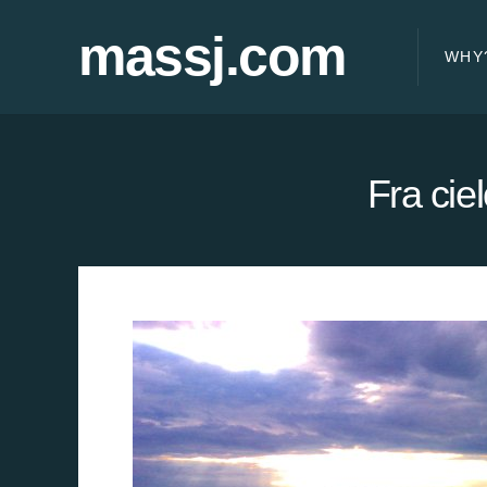
massj.com
WHY
Fra cie