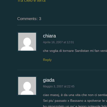
Tra cielo e terra
Comments: 3
chiara
Aprile 16, 2007 at 12:01
che voglia di tornare Sardistan mi fan veni
Reply
giada
Maggio 3, 2007 at 22:45
ciao massj, è da una vita che non ci senti
Sei piu’ passato x Bassano a spolverar le 
ho gironzolato un po’ e leggo notevole felic