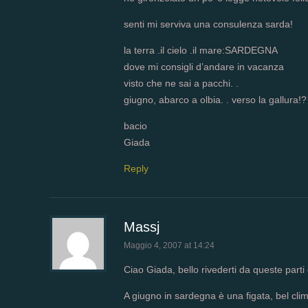
senti mi serviva una consulenza sarda!
la terra .il cielo .il mare:SARDEGNA
dove mi consigli d’andare in vacanza
visto che ne sai a pacchi. .
giugno, abarco a olbia. . verso la gallura!?
bacio
Giada
Reply
Massj
Maggio 4, 2007 at 14:24
Ciao Giada, bello rivederti da queste parti
A giugno in sardegna è una figata, bel cl