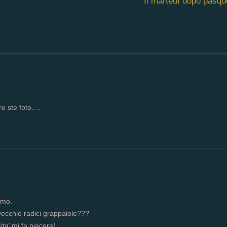
Il martedì dopo pasqu
re ste foto….
amo.
vecchie radici grappaiole???
ita’ mi fa piacere!