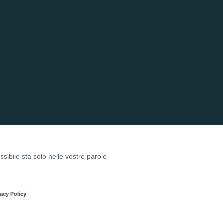
ssibile sta solo nelle vostre parole
vacy Policy