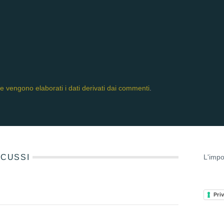
 vengono elaborati i dati derivati dai commenti
.
ISCUSSI
L'impo
Pri