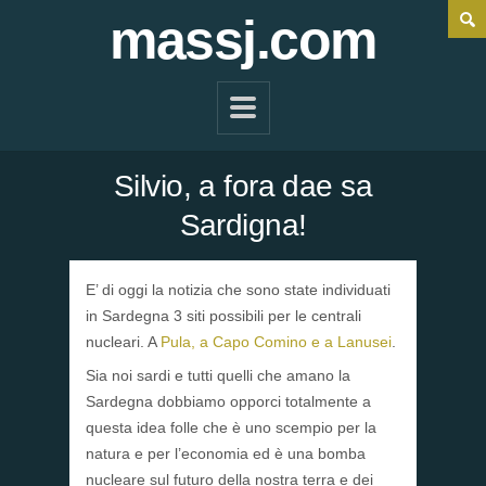
massj.com
Silvio, a fora dae sa
Sardigna!
E’ di oggi la notizia che sono state individuati
in Sardegna 3 siti possibili per le centrali
nucleari. A
Pula, a Capo Comino e a Lanusei
.
Sia noi sardi e tutti quelli che amano la
Sardegna dobbiamo opporci totalmente a
questa idea folle che è uno scempio per la
natura e per l’economia ed è una bomba
nucleare sul futuro della nostra terra e dei