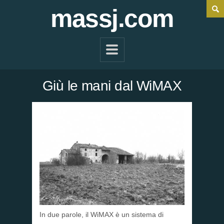
massj.com
Giù le mani dal WiMAX
In due parole, il WiMAX è un sistema di