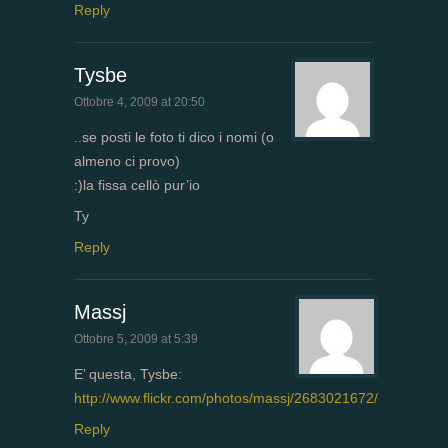
Reply
Tysbe
Ottobre 4, 2009 at 20:50
..se posti le foto ti dico i nomi (o
almeno ci provo)
:)la fissa cellò pur’io
Ty
Reply
Massj
Ottobre 5, 2009 at 5:39
E’ questa, Tysbe:
http://www.flickr.com/photos/massj/2683021672/
Reply