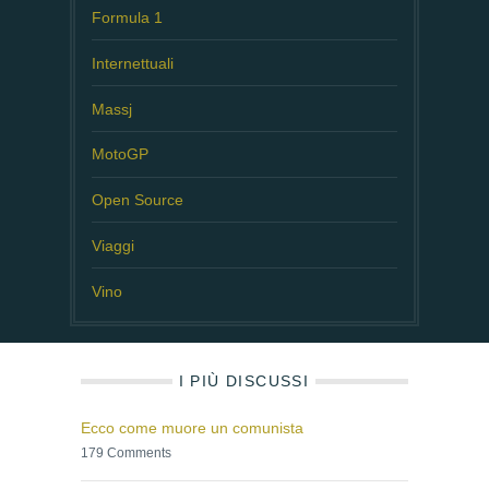
Formula 1
Internettuali
Massj
MotoGP
Open Source
Viaggi
Vino
I PIÙ DISCUSSI
Ecco come muore un comunista
179 Comments