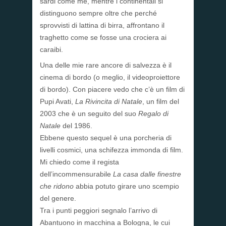
sardi come me, mentre i continentali si
distinguono sempre oltre che perché
sprovvisti di lattina di birra, affrontano il
traghetto come se fosse una crociera ai
caraibi.
Una delle mie rare ancore di salvezza è il
cinema di bordo (o meglio, il videoproiettore
di bordo). Con piacere vedo che c’è un film di
Pupi Avati,
La Rivincita di Natale
, un film del
2003 che è un seguito del suo
Regalo di
Natale
del 1986.
Ebbene questo sequel è una porcheria di
livelli cosmici, una schifezza immonda di film.
Mi chiedo come il regista
dell’incommensurabile
La casa dalle finestre
che ridono
abbia potuto girare uno scempio
del genere.
Tra i punti peggiori segnalo l’arrivo di
Abantuono in macchina a Bologna, le cui