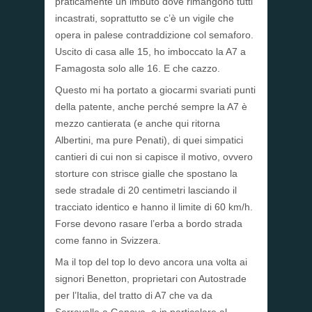
praticamente un imbuto dove rimangono tutti
incastrati, soprattutto se c’è un vigile che
opera in palese contraddizione col semaforo.
Uscito di casa alle 15, ho imboccato la A7 a
Famagosta solo alle 16. E che cazzo.
Questo mi ha portato a giocarmi svariati punti
della patente, anche perché sempre la A7 è
mezzo cantierata (e anche qui ritorna
Albertini, ma pure Penati), di quei simpatici
cantieri di cui non si capisce il motivo, ovvero
storture con strisce gialle che spostano la
sede stradale di 20 centimetri lasciando il
tracciato identico e hanno il limite di 60 km/h.
Forse devono rasare l’erba a bordo strada
come fanno in Svizzera.
Ma il top del top lo devo ancora una volta ai
signori Benetton, proprietari con Autostrade
per l’Italia, del tratto di A7 che va da