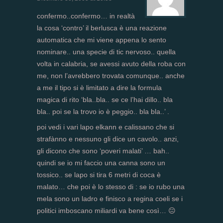
confermo..confermo… in realtà
la cosa ‘contro’ il berlusca è una reazione
automatica che mi viene appena lo sento
nominare.. una specie di tic nervoso.. quella
volta in calabria, se avessi avuto della roba con
me, non l’avrebbero trovata comunque.. anche
a me il tipo si è limitato a dire la formula
magica di rito ‘bla..bla.. se ce l’hai dillo.. bla
bla.. poi se la trovo io è peggio.. bla bla..’ .
poi vedi i vari lapo elkann e calissano che si
strafànno e nessuno gli dice un cavolo.. anzi,
gli dicono che sono ‘poveri malati’ … bah..
quindi se io mi faccio una canna sono un
tossico.. se lapo si tira 6 metri di coca è
malato… che poi è lo stesso di : se io rubo una
mela sono un ladro e finisco a regina coeli se i
politici imboscano miliardi va bene così… 😐