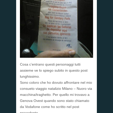
Cosa c’entrano questi personaggi tutti
assieme ve lo spiego subito in questo post
lunghissimo.
Sono coloro che ho dovuto affrontare nel mio
consueto viaggio natalizio Milano – Nuoro via
macchina/traghetto. Per quello mi trovavo a
Genova Ovest quando sono stato chiamato
da Vodafone come ho scritto nel post
precedente.